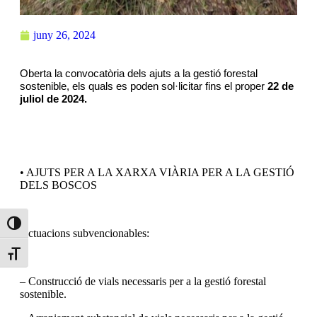
juny 26, 2024
Oberta la convocatòria dels ajuts a la gestió forestal
sostenible, els quals es poden sol·licitar fins el proper
22 de
juliol de 2024.
• AJUTS PER A LA XARXA VIÀRIA PER A LA GESTIÓ
DELS BOSCOS
Toggle High Contrast
Actuacions subvencionables:
Toggle Font size
– Construcció de vials necessaris per a la gestió forestal
sostenible.