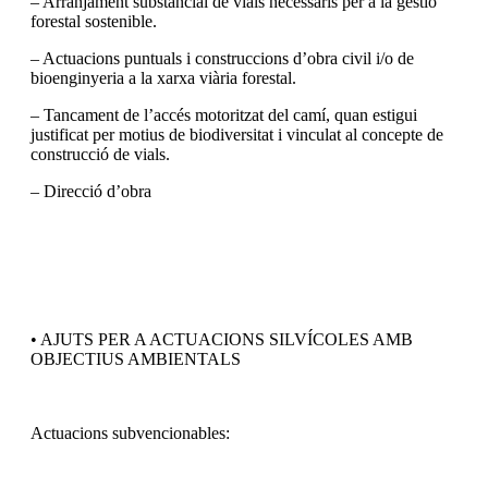
– Arranjament substancial de vials necessaris per a la gestió
forestal sostenible.
– Actuacions puntuals i construccions d’obra civil i/o de
bioenginyeria a la xarxa viària forestal.
– Tancament de l’accés motoritzat del camí, quan estigui
justificat per motius de biodiversitat i vinculat al concepte de
construcció de vials.
– Direcció d’obra
• AJUTS PER A ACTUACIONS SILVÍCOLES AMB
OBJECTIUS AMBIENTALS
Actuacions subvencionables: