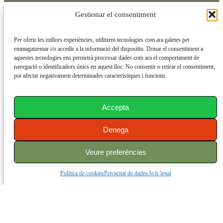
Accessibilitat
Gestionar el consentiment
Per oferir les millors experiències, utilitzem tecnologies com ara galetes per
emmagatzemar i/o accedir a la informació del dispositiu. Donar el consentiment a
aquestes tecnologies ens permetrà processar dades com ara el comportament de
navegació o identificadors únics en aquest lloc. No consentir o retirar el consentiment,
Plaça Europa, 6 baixos
pot afectar negativament determinades característiques i funcions.
08600 Berga (Barcelona)
agroconsulta@agroconsulta.net
Accepta
+34 938 214 124
Denega
Veure preferències
Política de cookies
Privacitat de dades
Avís legal
© Consultoria Agrària del Berguedà 2024. Dissenyat per
Inforber Web Pro