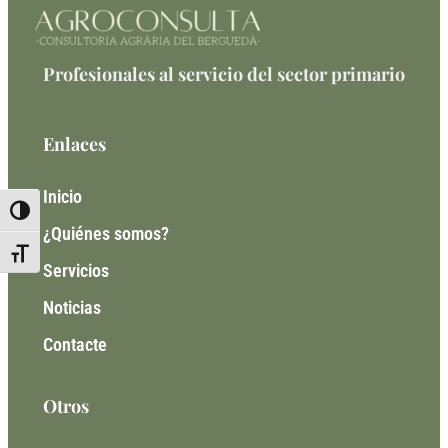
Profesionales al servicio del sector primario
Enlaces
Inicio
Toggle High Contrast
¿Quiénes somos?
Toggle Font size
Servicios
Noticias
Contacte
Otros